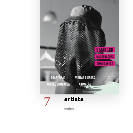
a
- 20h
artista
vários