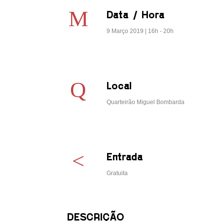
Data / Hora
9 Março 2019 | 16h - 20h
o com os
Local
e devolvidas
 mundano.
Quarteirão Miguel Bombarda
balho visual,
 desafiar
Entrada
um da
Gratuita
abertos para
a.
lexos,
DESCRIÇÃO
sombra,