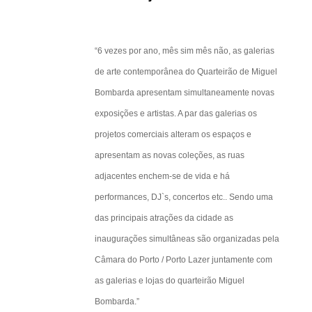
nvolvente
comum.
“6 vezes por ano, mês sim mês não, as galerias
de arte contemporânea do Quarteirão de Miguel
 como a parte
Bombarda apresentam simultaneamente novas
z um output
exposições e artistas. A par das galerias os
recebido, mas
projetos comerciais alteram os espaços e
no é um
apresentam as novas coleções, as ruas
dia, as
adjacentes enchem-se de vida e há
 negras sem
performances, DJ`s, concertos etc.. Sendo uma
nam-se elas
das principais atrações da cidade as
suas
inaugurações simultâneas são organizadas pela
Câmara do Porto / Porto Lazer juntamente com
em estar
as galerias e lojas do quarteirão Miguel
Bombarda.”