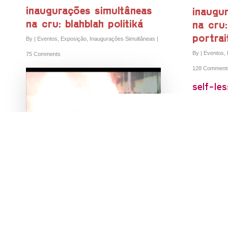
inaugurações simultâneas
inaugu
na cru: blahblah politiká
na cru:
portrai
By
|
Eventos
,
Exposição
,
Inaugurações Simultâneas
|
By
|
Eventos
,
75 Comments
128 Comment
self-le
artista
Arcadia Vide + Mr. Hyde