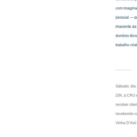
com
imagina
pessoal — qu
imanente da
domí
nio
técn
trabalho criat
Sábado, dia 
20h, a CRU e
receber clien
recebendo-o
Vinha D’Avó