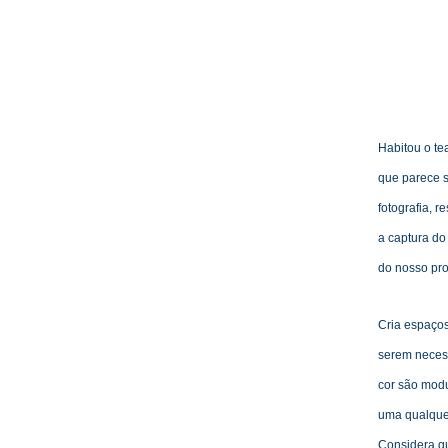
crescido num
humor
, bele
conveniência
trag
é
dia.
Habitou o te
que parece s
fotografia, r
a captura do
do nosso pr
Cria
espa
ço
serem neces
cor são modu
uma qualquer
Considera q