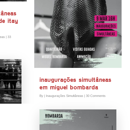
tâneas
de itay
neas
|
33
inaugurações simultâneas
em miguel bombarda
By
|
Inaugurações Simultâneas
|
30 Comments