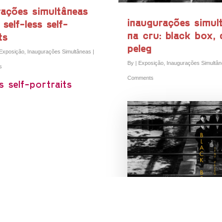
rações simultâneas
inaugurações simul
 self-less self-
na cru: black box, 
ts
peleg
Exposição
,
Inaugurações Simultâneas
|
By
|
Exposição
,
Inaugurações Simultâ
s
Comments
ss self-portraits
artista
artista
Simão do Vale Africano
Itay Peleg