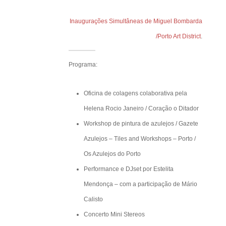
ão das
Inaugurações Simultâneas de Miguel Bombarda
 que o nosso
/Porto Art District
.
pela atenção.
se é capaz,
Programa:
cido»?
Oficina de colagens colaborativa pela
6h e as 20h,
Helena Rocio Janeiro / Coração o Ditador
ra receber
Workshop de pintura de azulejos / Gazete
es, recebendo-
Azulejos – Tiles and Workshops – Porto /
nha D’Avó e
Os Azulejos do Porto
Performance e DJset por Estelita
Mendonça – com a participação de Mário
rk através da
Calisto
Concerto Mini Stereos
es Fonseca
.