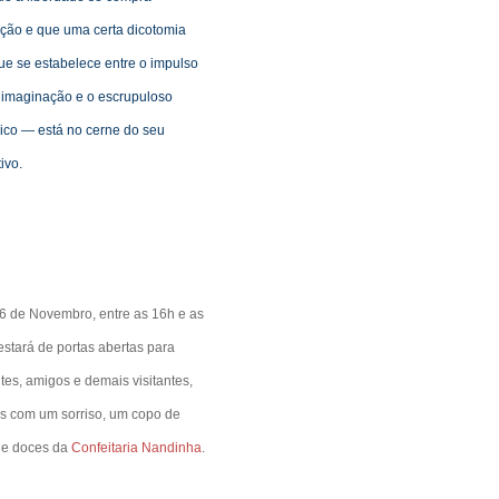
ção e que uma certa dicotomia
e se estabelece entre o impulso
 imaginação e o escrupuloso
ico — está no cerne do seu
ivo.
6 de Novembro, entre as 16h e as
stará de portas abertas para
tes, amigos e demais visitantes,
s com um sorriso, um copo de
 e doces da
Confeitaria Nandinha
.