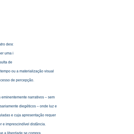
a casa de loucos, nutriu-se
de
za e uma certa falta de sentido das
s, armas eficazes contra a
ITAY PELEG
Fotógrafo
atro desde muito cedo, mas aquela
er uma incursão recente na
esulta de uma antiga reflexão sobre
 tempo ou a materialização visual
ocesso de percepçã
o.
s eminentemente narrativos – sem
sariamente dieg
é
tico
s – onde luz e
ladas e cuja apresentação requer
 e imprescindí
vel dist
â
ncia
.
ue a liberdade se compra