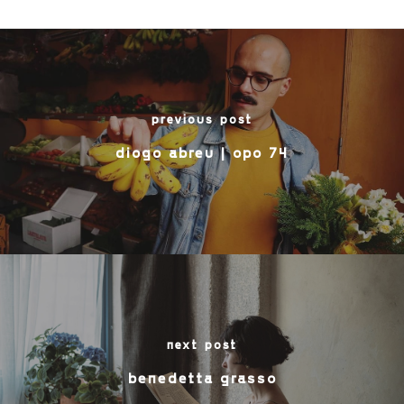
previous post
diogo abreu | opo 74
next post
benedetta grasso