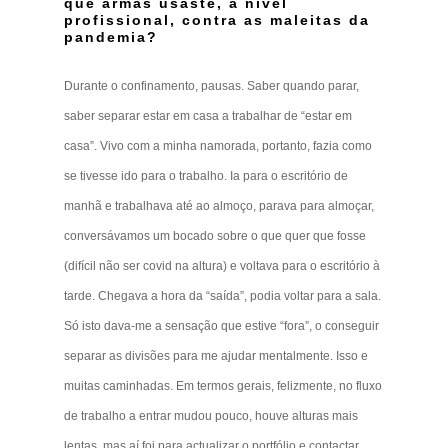
que armas usaste, a nível
profissional, contra as maleitas da
pandemia?
Durante o confinamento, pausas. Saber quando parar,
saber separar estar em casa a trabalhar de “estar em
casa”. Vivo com a minha namorada, portanto, fazia como
se tivesse ido para o trabalho. Ia para o escritório de
manhã e trabalhava até ao almoço, parava para almoçar,
conversávamos um bocado sobre o que quer que fosse
(difícil não ser covid na altura) e voltava para o escritório à
tarde. Chegava a hora da “saída”, podia voltar para a sala.
Só isto dava-me a sensação que estive “fora”, o conseguir
separar as divisões para me ajudar mentalmente. Isso e
muitas caminhadas. Em termos gerais, felizmente, no fluxo
de trabalho a entrar mudou pouco, houve alturas mais
lentas, mas aí foi para actualizar o portfólio e contactar