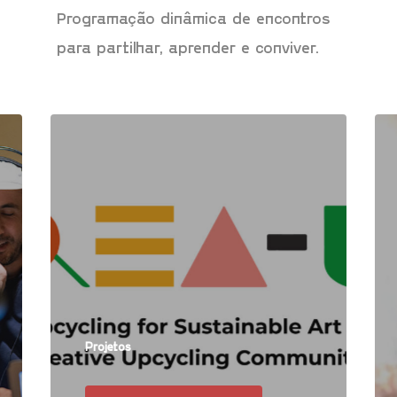
Programação dinâmica de encontros
para partilhar, aprender e conviver.
6 d
Projetos