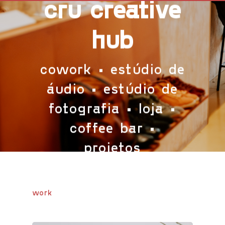
cru creative
hub
cowork • estúdio de
áudio • estúdio de
fotografia • loja •
coffee bar •
projetos
work