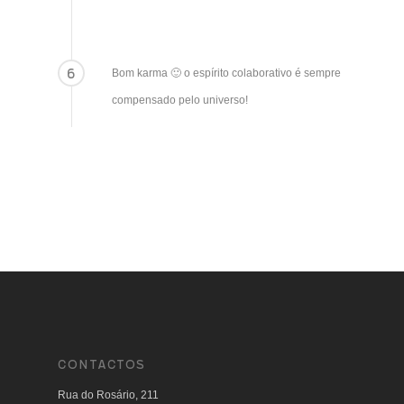
6
Bom karma 🙂 o espírito colaborativo é sempre
compensado pelo universo!
CONTACTOS
Rua do Rosário, 211