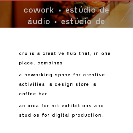
cowork • estúdio de
cowork • estúdio de
cowork • estúdio de
cowork • estúdio de
cowork • estúdio de
cowork • estúdio de
cowork • estúdio de
áudio • estúdio de
áudio • estúdio de
áudio • estúdio de
áudio • estúdio de
áudio • estúdio de
áudio • estúdio de
áudio • estúdio de
fotografia • loja •
fotografia • loja •
fotografia • loja •
fotografia • loja •
fotografia • loja •
fotografia • loja •
fotografia • loja •
coffee bar •
coffee bar •
coffee bar •
coffee bar •
coffee bar •
coffee bar •
coffee bar •
cru is a creative hub that, in one
projetos
projetos
projetos
projetos
projetos
projetos
projetos
place, combines
a coworking space for creative
activities, a design store, a
coffee bar
an area for art exhibitions and
studios for digital production.