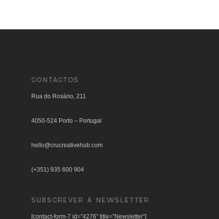
CONTACTOS
Rua do Rosário, 211
4050-524 Porto – Portugal
hello@crucreativehub.com
(+351) 935 600 904
SUBSCREVER A NEWSLETTER
[contact-form-7 id=”4276″ title=”Newsletter”]