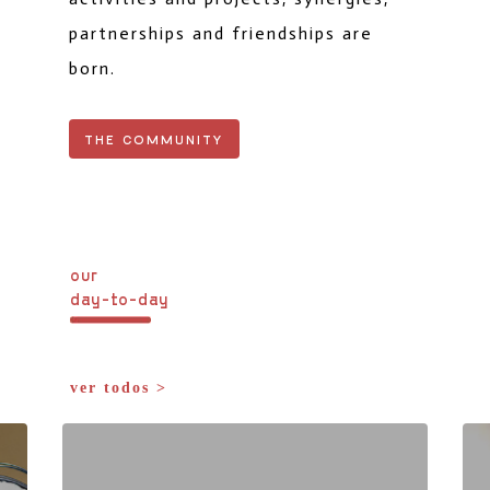
partnerships and friendships are
born.
THE COMMUNITY
our
day-to-day
ver todos >
6 d