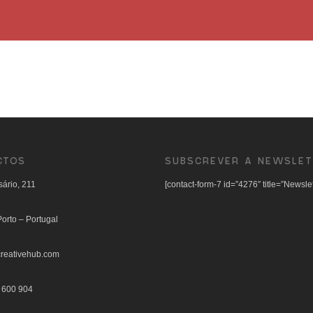
CTOS
SUBSCREVER A NEWSLET
ário, 211
[contact-form-7 id=”4276″ title=”Newslet
orto – Portugal
reativehub.com
 600 904