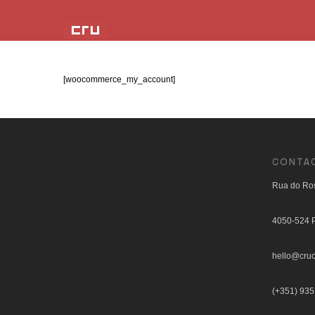
[woocommerce_my_account]
CONTA
Rua do Ros
4050-524 P
hello@cruc
(+351) 935