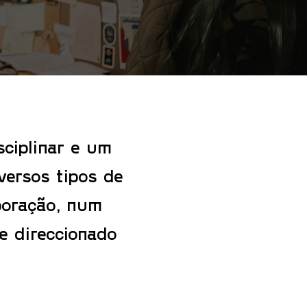
ciplinar e um
versos tipos de
boração, num
te direccionado