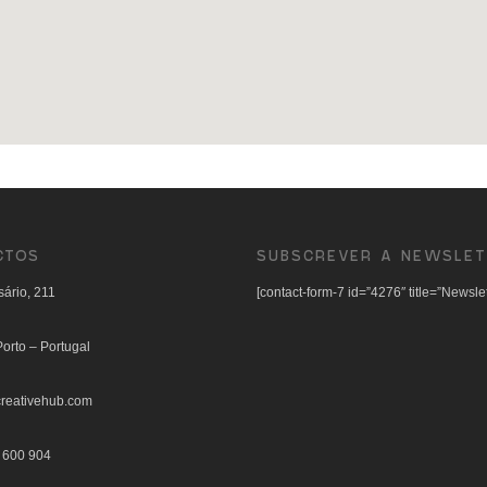
CTOS
SUBSCREVER A NEWSLET
ário, 211
[contact-form-7 id=”4276″ title=”Newslet
orto – Portugal
reativehub.com
 600 904