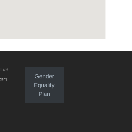
TER
Gender
ter”]
Equality
Plan