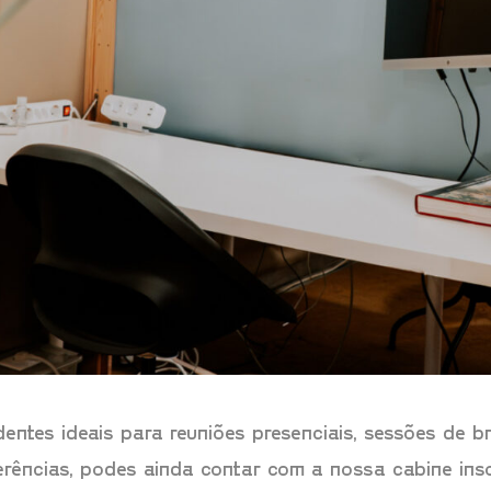
tes ideais para reuniões presenciais, sessões de br
ências, podes ainda contar com a nossa cabine inso