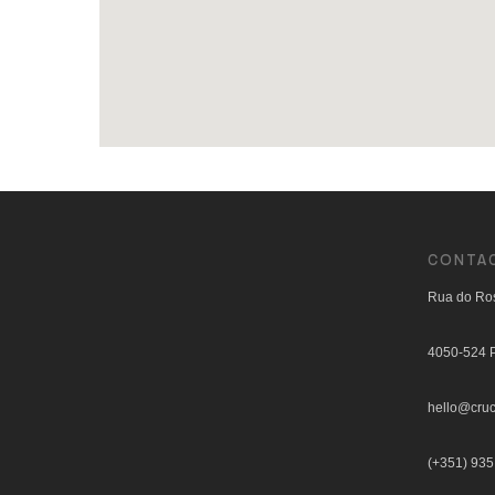
CONTA
Rua do Ros
4050-524 P
hello@cruc
(+351) 935