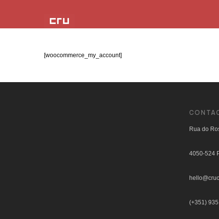
[woocommerce_my_account]
CONTA
Rua do Ros
4050-524 P
hello@cruc
(+351) 935