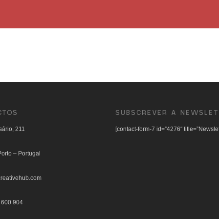
CTOS
SUBSCREVER A NEWSLET
ário, 211
[contact-form-7 id=”4276″ title=”Newslet
orto – Portugal
reativehub.com
 600 904