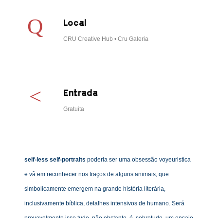
Local
CRU Creative Hub • Cru Galeria
Entrada
Gratuita
self-less self-portraits
poderia ser uma obsessão voyeuristíca
e vã em reconhecer nos traços de alguns animais, que
simbolicamente emergem na grande história literária,
inclusivamente bíblica, detalhes intensivos de humano. Será
provavelmente isso tudo, não obstante, é, sobretudo, um ensaio