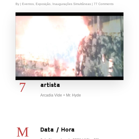
By
|
Eventos
,
Exposição
,
Inaugurações Simultâneas
|
77 Comments
artista
Arcadia Vide + Mr. Hyde
Data / Hora