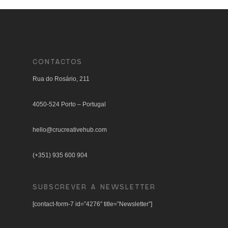
CONTACTOS
Rua do Rosário, 211
4050-524 Porto – Portugal
hello@crucreativehub.com
(+351) 935 600 904
SUBSCREVER A NEWSLETTER
[contact-form-7 id=”4276″ title=”Newsletter”]