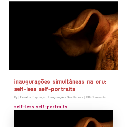
inaugurações simultâneas na cru:
self-less self-portraits
By
|
Eventos
,
Exposição
,
Inaugurações Simultâneas
|
136 Comments
self-less self-portraits