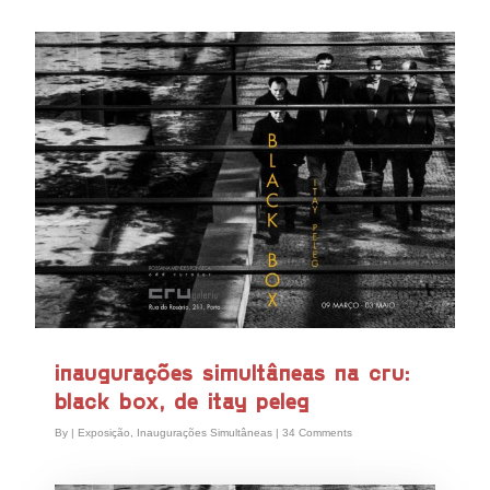
inaugurações simultâneas na cru:
black box, de itay peleg
By
|
Exposição
,
Inaugurações Simultâneas
|
34 Comments