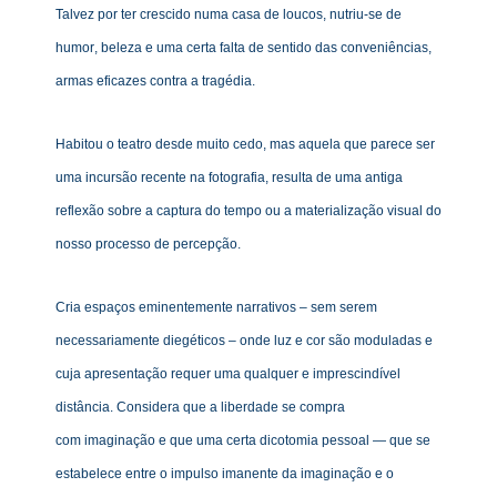
Talvez por ter crescido numa casa de loucos, nutriu-se
de
humor
, beleza e uma certa falta de sentido das conveniências,
armas eficazes contra a trag
é
dia.
Habitou o teatro desde muito cedo, mas aquela que parece ser
uma incursão recente na fotografia, resulta de uma antiga
reflexão sobre a captura do tempo ou a materialização visual do
nosso processo de percepçã
o.
Cria
espa
ços eminentemente narrativos – sem serem
necessariamente dieg
é
tico
s – onde luz e cor são moduladas e
cuja apresentação requer uma qualquer e imprescindí
vel
dist
â
ncia
. Considera que a liberdade se compra
com
imagina
ção e que uma certa dicotomia pessoal — que se
estabelece entre o impulso imanente da imaginação e o