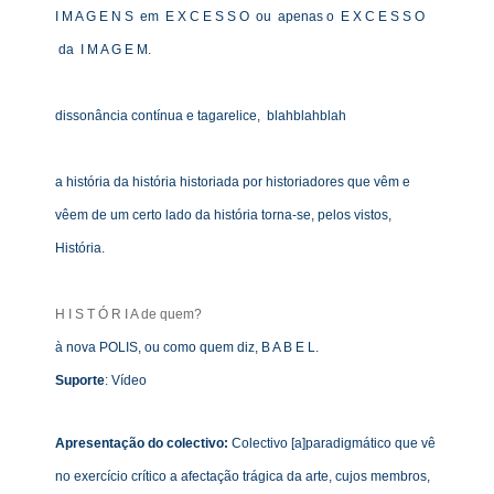
I M A G E N S em E X C E S S O ou apenas o E X C E S S O
da I M A G E M.
dissonância contínua e tagarelice, blahblahblah
a história da história historiada por historiadores que vêm e
vêem de um certo lado da história torna-se, pelos vistos,
História.
H I S T Ó R I A de quem?
à nova POLIS, ou como quem diz, B A B E L.
Suporte
: Vídeo
Apresentação do colectivo:
Colectivo [a]paradigmático que vê
no exercício crítico a afectação trágica da arte, cujos membros,