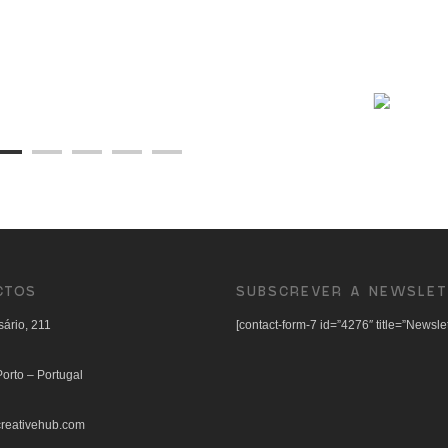
CTOS
SUBSCREVER A NEWSLET
ário, 211
[contact-form-7 id=”4276″ title=”Newslet
orto – Portugal
reativehub.com