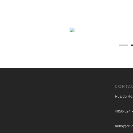
CONTA
Rua do Ros
4050-524 P
hello@cruc