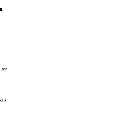
a
, Jon
ias