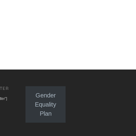
TER
Gender
ter”]
Equality
Plan