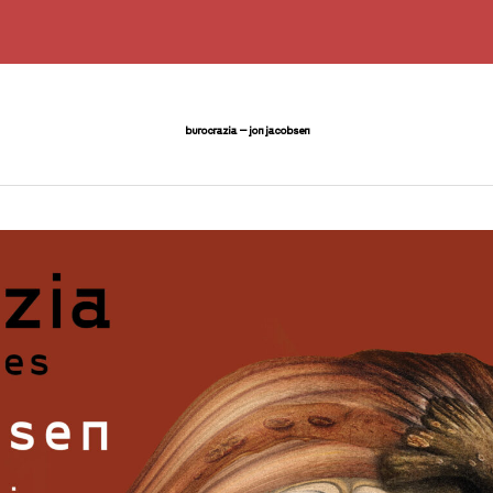
burocrazia – jon jacobsen