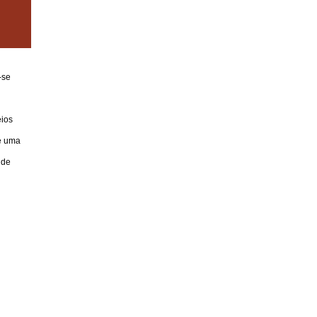
-se
eios
de uma
 de