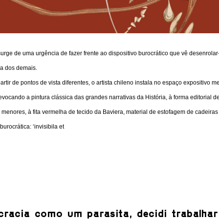
rge de uma urgência de fazer frente ao dispositivo burocrático que vê desenrolar
da dos demais.
tir de pontos de vista diferentes, o artista chileno instala no espaço expositivo m
evocando a pintura clássica das grandes narrativas da História, à forma editorial 
s menores, à fita vermelha de tecido da Baviera, material de estofagem de cadeiras
rocrática: ‘invisibila et
racia como um parasita, decidi trabalhar