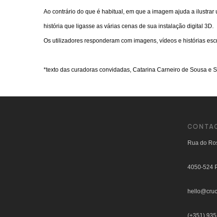
Ao contrário do que é habitual, em que a imagem ajuda a ilustra
história que ligasse as várias cenas de sua instalação digital 3D.
Os utilizadores responderam com imagens, vídeos e histórias escr
*texto das curadoras convidadas, Catarina Carneiro de Sousa e S
CONTA
Rua do Ros
4050-524 P
hello@cruc
(+351) 935