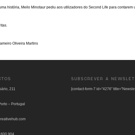
r uma história, Meilo Minotaur pediu aos utilizadores do Second Life para contarem
itas.
ameiro Oliveira Martins
CTOS
SUBSCREVER A NEWSLET
ário, 211
[contact-form-7 id=”4276″ title=”Newslet
orto – Portugal
reativehub.com
 600 904