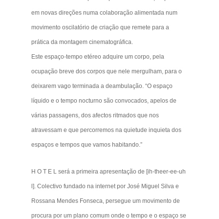
em novas direções numa colaboração alimentada num
movimento oscilatório de criação que remete para a
prática da montagem cinematográfica.
Este espaço-tempo etéreo adquire um corpo, pela
ocupação breve dos corpos que nele mergulham, para o
deixarem vago terminada a deambulação. “O espaço
líquido e o tempo nocturno são convocados, apelos de
várias passagens, dos afectos ritmados que nos
atravessam e que percorremos na quietude inquieta dos
espaços e tempos que vamos habitando.”
H O T E L será a primeira apresentação de [ih-theer-ee-uh
l]. Colectivo fundado na internet por José Miguel Silva e
Rossana Mendes Fonseca, persegue um movimento de
procura por um plano comum onde o tempo e o espaço se