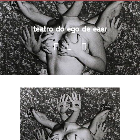
teatro do ego de easr