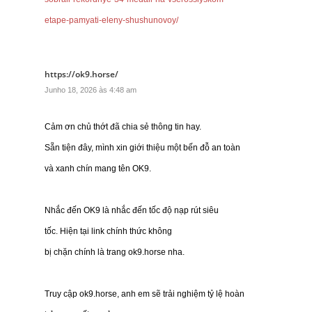
etape-pamyati-eleny-shushunovoy/
https://ok9.horse/
Junho 18, 2026 às 4:48 am
Cảm ơn chủ thớt đã chia sẻ thông tin hay.
Sẵn tiện đây, mình xin giới thiệu một bến đỗ an toàn
và xanh chín mang tên OK9.
Nhắc đến OK9 là nhắc đến tốc độ nạp rút siêu
tốc. Hiện tại link chính thức không
bị chặn chính là trang ok9.horse nha.
Truy cập ok9.horse, anh em sẽ trải nghiệm tỷ lệ hoàn