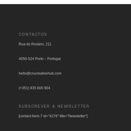
CONTACTOS
Rua do Rosário, 211
4050-524 Porto – Portugal
hello@crucreativehub.com
(+351) 935 600 904
SUBSCREVER A NEWSLETTER
[contact-form-7 id=”4276″ title=”Newsletter”]