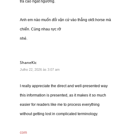
trả cao ngất ngưởng.
Anh em nào muốn đổi vận cứ vào thẳng ok9.horse mà
chiến. Cùng nhau rực rỡ
nhé.
ShaneKic
Julho 22, 2026 às 3:07 am
I really appreciate the direct and well-presented way
this information is presented, as it makes it so much
easier for readers like me to process everything
without getting lost in complicated terminology.
com