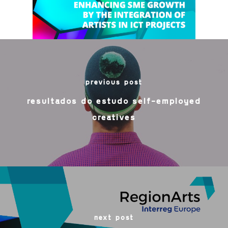
previous post
resultados do estudo self-employed
creatives
next post