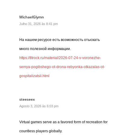
MichaelGlymn
Julho 31, 2026 às 8:41 pm
На нашем ресурсе есть возможность отыскать
много полезной информации.
https://tltrock.ru/material/2026-07-24-v-voronezhe-
semya-pogibshego-ot-drona-rebyonka-otkazalas-ot-
gospitalizatsii.html
steeseex
Agosto 3, 2026 às 6:03 pm
Virtual games serve as a favored form of recreation for
countless players globally.