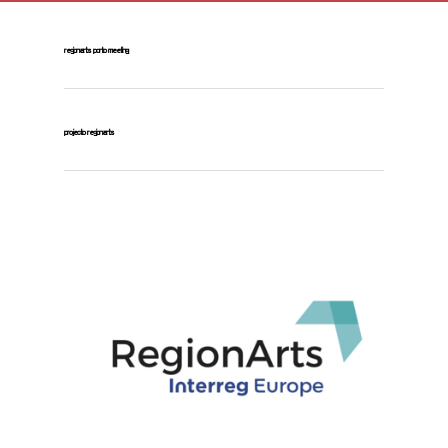
regionarts porto meeting
projecto regionarts