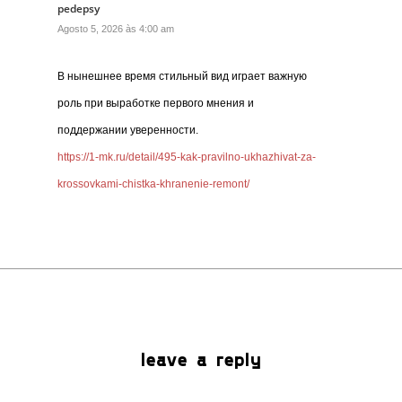
pedepsy
Agosto 5, 2026 às 4:00 am
В нынешнее время стильный вид играет важную
роль при выработке первого мнения и
поддержании уверенности.
https://1-mk.ru/detail/495-kak-pravilno-ukhazhivat-za-
krossovkami-chistka-khranenie-remont/
leave a reply