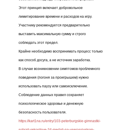
Этот принцип включает добровольное
лимитирование времени и расходов на игру.
Участнику рекомендуется предварительно
выставить максимальную сумму и строго
соблюдать этот предел.
Крайне необходимо воспринимать процесс только
как способ досуга, а не источник заработка.
В случае возникновении симптомов проблемного
поведения (погоня за проигрышем) нужно
использовать паузу или самоисключение.
Соблюдение данных правил сохраняет
психологическое здоровье и денежную
безопасность пользователя.
https://kart1na.ru/entry/103-peterburgskie-gimnastki-
sobrali-rekordnye-34-medali-na-vserossiyskom-