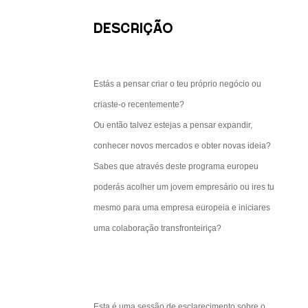
o da
DESCRIÇÃO
pletamente.
 vale a pena
sários
Estás a pensar criar o teu próprio negócio ou
dem vencer
criaste-o recentemente?
Ou então talvez estejas a pensar expandir,
conhecer novos mercados e obter novas ideia?
Sabes que através deste programa europeu
poderás acolher um jovem empresário ou ires tu
mesmo para uma empresa europeia e iniciares
uma colaboração transfronteiriça?
abalha no
Esta é uma sessão de esclarecimento sobre o