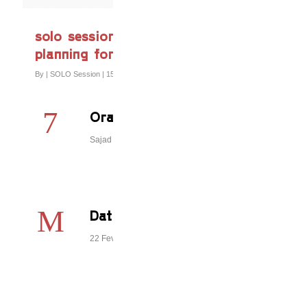
solo session #1: financial
planning for creatives
By
|
SOLO Session
|
159 Comments
Orador
Sajad Shaterian
Data / Hora
22 Fevereiro 2018 | 19h