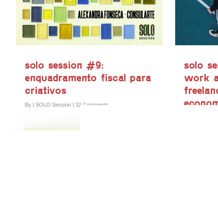
solo session #9:
solo se
enquadramento fiscal para
work a
criativos
freelan
econo
By
|
SOLO Session
|
32 Comments
By
|
SOLO Se