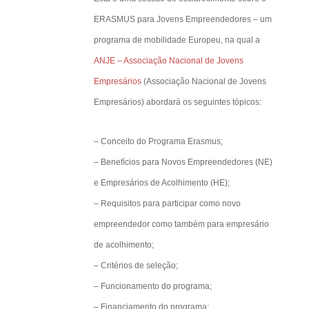
cidade desde
ERASMUS para Jovens Empreendedores – um
a, trabalhou
programa de mobilidade Europeu, na qual a
e de Leuven
ANJE – Associação Nacional de Jovens
e Bruxelas.
Empresários
(Associação Nacional de Jovens
 pequenas e
Empresários) abordará os seguintes tópicos:
 no Brasil.
– Conceito do Programa Erasmus;
– Benefícios para Novos Empreendedores (NE)
0
e Empresários de Acolhimento (HE);
– Requisitos para participar como novo
empreendedor como também para empresário
de acolhimento;
– Critérios de seleção;
– Funcionamento do programa;
– Financiamento do programa;