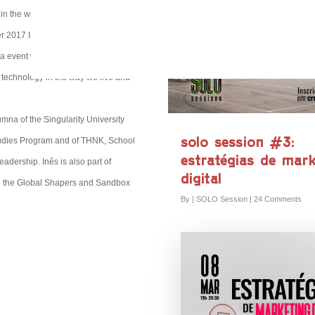
s in the world.
 2017 Inês organized the X-Future
a event which aim was exploring
f technology in the way we live and
umna of the Singularity University
solo session #3:
udies Program and of THNK, School
estratégias de mark
eadership. Inês is also part of
digital
e the Global Shapers and Sandbox
By
|
SOLO Session
|
24 Comments
0