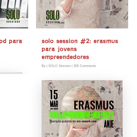
gpd para
solo session #2: erasmus
para jovens
empreendedores
By
|
SOLO Session
|
305 Comments