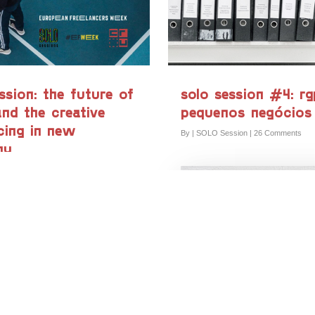
ssion: the future of
solo session #4: r
nd the creative
pequenos negócios
cing in new
By
|
SOLO Session
|
26 Comments
my
ssion
|
163 Comments