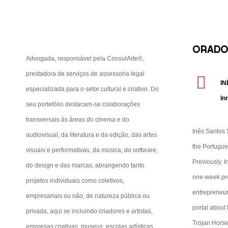
ALEXANDRA FONSECA
Advogada
ORADO
Advogada, responsável pela ConsulArte®,
prestadora de serviços de assessoria legal
IN
especializada para o setor cultural e criativo. Do
In
seu portefólio destacam-se colaborações
transversais às áreas do cinema e do
Inês Santos S
audiovisual, da literatura e da edição, das artes
the Portugues
visuais e performativas, da música, do software,
Previously, I
do design e das marcas, abrangendo tanto
one-week pre
projetos individuais como coletivos,
entrepreneu
empresariais ou não, de natureza pública ou
portal about
privada, aqui se incluindo criadores e artistas,
Trojan Horse
empresas criativas, museus, escolas artísticas,