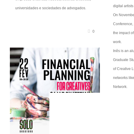
digital artist
universidades e sociedades de advogados.
On November
Conference, 
0
the impact o
work.
Inês is an al
Graduate St
of Creative L
networks lik
Network.