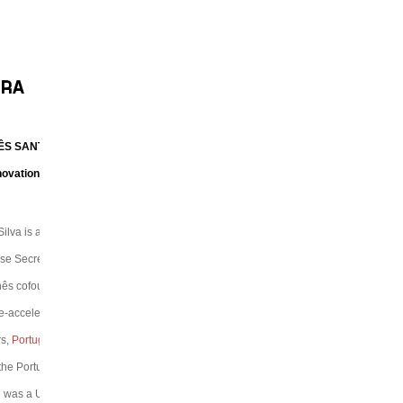
sector do direito digital e da priva
2005. Formou-se em direito na Itáli
como pesquisador na Universidad
RA
(Bélgica) e é advogado da Ordem d
Davide costuma formar empresas,
ÊS SANTOS SILVA
grandes, sobre a RGPD na Europa e
novation Consultant
ilva is an Adviser at the Cabinet of
e Secretary of State of Industry.
nês cofounded Startup Pirates, a
-acceleration program for aspiring
rs,
PortugalStartups.com
, a news
 the Portuguese startup scene and
 was a Unicorn, the best event for