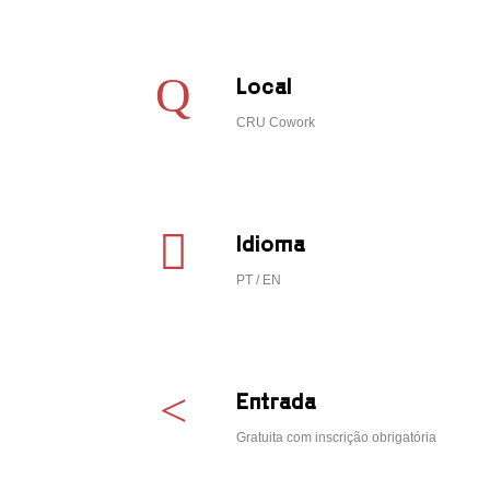
Local
CRU Cowork
Idioma
ão obrigatória
PT / EN
Entrada
Gratuita com inscrição obrigatória